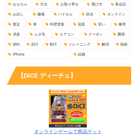
おもちゃ
方法
お取り寄せ
選び方
英会話
お試し
腰痛
バイセル
防水
オンライン
査定
車
外壁塗装
花苗
安い
修理
消臭
ムダ毛
エアコン
クーポン
費用
節約
顔汗
制汗
トレーニング
解消
福袋
iPhone
結婚
【DiCE ディーチェ】
オンラインゲームで商品ゲット