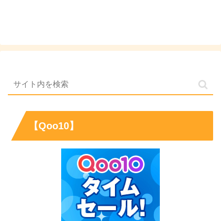
【Qoo10】