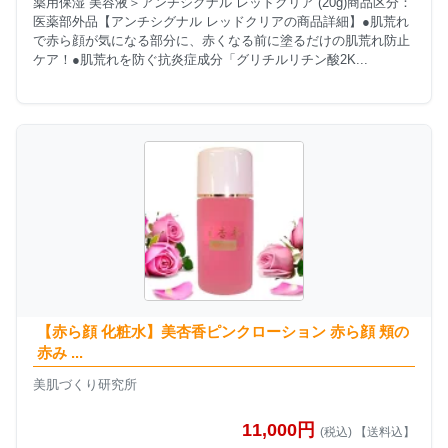
薬用保湿 美容液＞アンチシグナル レッドクリア (20g)商品区分：
医薬部外品【アンチシグナル レッドクリアの商品詳細】●肌荒れ
で赤ら顔が気になる部分に、赤くなる前に塗るだけの肌荒れ防止
ケア！●肌荒れを防ぐ抗炎症成分「グリチルリチン酸2K...
【赤ら顔 化粧水】美杏香ピンクローション 赤ら顔 頬の
赤み ...
美肌づくり研究所
11,000円
(税込) 【送料込】