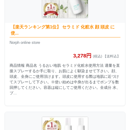
【楽天ランキング第1位】 セラミド 化粧水 顔 頭皮 に
使...
Norph online store
3,278円
(税込) 【送料込】
商品情報 商品名 うるおい地肌 セラミド化粧水使用方法 適量を直
接スプレーするか手に取り、お肌によく馴染ませて下さい。顔、
頭皮、全身にご使用頂けます。頭皮に使用する際は地肌に近づけ
てスプレーして下さい。※使い始めは中身が出るまでポンプを数
回押してください。容器は縦にしてご使用ください。全成分 水、
プ...