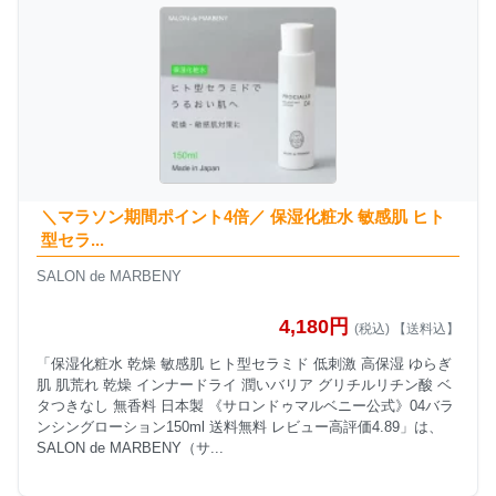
＼マラソン期間ポイント4倍／ 保湿化粧水 敏感肌 ヒト
型セラ...
SALON de MARBENY
4,180円
(税込) 【送料込】
「保湿化粧水 乾燥 敏感肌 ヒト型セラミド 低刺激 高保湿 ゆらぎ
肌 肌荒れ 乾燥 インナードライ 潤いバリア グリチルリチン酸 ベ
タつきなし 無香料 日本製 《サロンドゥマルベニー公式》04バラ
ンシングローション150ml 送料無料 レビュー高評価4.89」は、
SALON de MARBENY（サ...