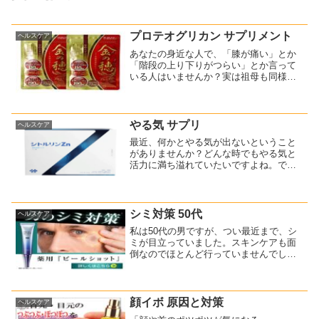
プロテオグリカン サプリメント
ヘルスケア
あなたの身近な人で、「膝が痛い」とか
「階段の上り下りがつらい」とか言って
いる人はいませんか？実は祖母も同様に
膝が痛くて、立ったり座ったりするのが
おっくになってきたそうです。病院で診
てもらったら、骨粗しょう症と診断され
たらしいです。骨折などし...
やる気 サプリ
ヘルスケア
最近、何かとやる気が出ないということ
がありませんか？どんな時でもやる気と
活力に満ち溢れていたいですよね。でも
実際は、こういう経験がありませんか？■
勝負時に頑張れなくなった・・・■若い頃
のように積極的になれない・・・■馬力が
無くヘトヘトになる...
シミ対策 50代
ヘルスケア
私は50代の男ですが、つい最近まで、シ
ミが目立っていました。スキンケアも面
倒なのでほとんど行っていませんでし
た。その結果、「男ジミ」ができてしま
ったのです。シミがあるだけで老けて見
えるんですよね～年齢的にも仕方がない
のかと諦めかけていました...
顔イボ 原因と対策
ヘルスケア