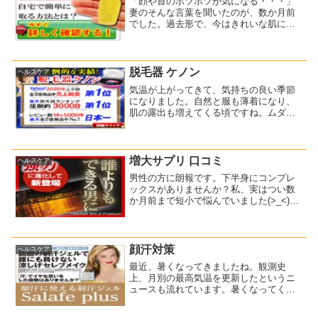
「顔や首のポツポツが気になる・・・」
妻のそんな言葉を聞いたのが、数か月前
でした。過去形で、今はきれいな肌にな
っていますね(^^)これのおかげです。首や
顔のイボを自宅で簡単ケア♪当時のことを
振り返ってみると・・・まずは顔イボ・
首イボの原因と対...
脱毛器 ケノン
ヘルスケア
気温が上がってきて、気持ちの良い季節
になりました。自然と服も薄着になり、
肌の露出も増えてくる頃ですね。ムダ毛
が気になりませんか？腕、足、顔の産
毛、脇・・・男性は見ていないようで、
意外に見ていますよ。男性は言葉にしな
い人が多いですが、心の中で...
増大サプリ 口コミ
ヘルスケア
男性の方に朗報です。下半身にコンプレ
ックスがありませんか？私、実はつい数
か月前まで短小で悩んでいました(>_<)で
も長年、誰にも言えず、悶々としており
ました・・・でもそんな悩みも解消しま
したので報告します。きっかけは、数十
年来の友人に会った...
顔汗対策
ヘルスケア
最近、暑くなってきましたね。観測史
上、月別の最高気温を更新したというニ
ュースも流れています。暑くなってくる
と気になるのが汗ですよね。特に女性な
ら、ワキ汗や顔汗が気になるのではない