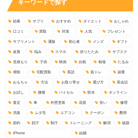
キーワードで探す
効果
サプリ
おすすめ
ダイエット
おしゃれ
口コミ
買取
対策
人気
プレゼント
サプリメント
通販
初心者
メンズ
ギフト
改善
悩み
スマホ
折りたたみ
サブスク
見積もり
子供
映画
比較
相場
たるみ
掃除
宅配買取
英語
筋トレ
副業
おもちゃ
方法
お取り寄せ
選び方
英会話
お試し
腰痛
バイセル
防水
オンライン
査定
車
外壁塗装
花苗
安い
修理
消臭
ムダ毛
エアコン
クーポン
費用
節約
顔汗
制汗
トレーニング
解消
福袋
iPhone
結婚