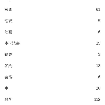
家電
61
恋愛
5
映画
6
本・読書
15
福袋
3
節約
18
芸能
6
車
20
雑学
112