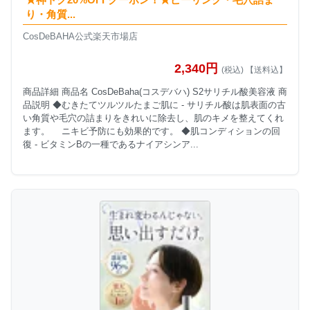
り・角質...
CosDeBAHA公式楽天市場店
2,340円
(税込) 【送料込】
商品詳細 商品名 CosDeBaha(コスデバハ) S2サリチル酸美容液 商
品説明 ◆むきたてツルツルたまご肌に - サリチル酸は肌表面の古
い角質や毛穴の詰まりをきれいに除去し、肌のキメを整えてくれ
ます。 ニキビ予防にも効果的です。 ◆肌コンディションの回
復 - ビタミンBの一種であるナイアシンア...