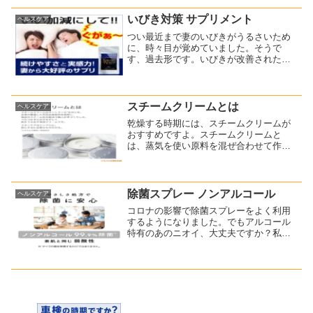
でしょうか。そう言えば、有働アナのワ
キ汗が、一時期ニュースにも...
いびき対策 サプリメント
ヘルスケア
つい最近まで妻のいびきがうるさいため
に、時々目が覚めていました。そうで
す、過去形です。いびきが改善されたの
はこれのおかげです。↓休息時の騒音対
策 （現在サービス休止中）いびき対策
サプリメントの【サイレントナイト】で
すね。【サイレントナイト】...
スチームクリームとは
ヘルスケア
乾燥する時期には、スチームクリームが
おすすめですよ。スチームクリームと
は、蒸気を使い原料を混ぜ合わせて作っ
たクリームのことです。乳化剤をほとん
ど使っていないので、みずみずしく肌に
よくなじみます！(function(b,c,f,g,a,d,e...
除菌スプレー ノンアルコール
ヘルスケア
コロナの影響で除菌スプレーをよく利用
するようになりました。でもアルコール
特有のあのニオイ、大丈夫ですか？私も
娘もちょっと苦手なんです・・・今日買
い物に行ったら、ノンアルコールの除菌
スプレーを売っていたので購入しまし
た。花王のクイックル ジョ...