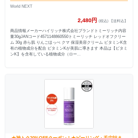
World NEXT
2,480円
(税込) 【送料込】
商品情報メーカーハイリッチ株式会社ブランドトミーリッチ内容
量30gJANコード4571148860550トミーリッチ レッドオフクリー
ム 30g 赤ら肌 りんごほっぺ クマ 保湿美容クリーム ビタミンK含
有の植物成分を配合 ビタミンKが美肌に導きます 本品は【ビタミ
ンK】を含有している植物成分（ロー...
★神トク20%OFFクーポン！★ピーリング・毛穴詰ま