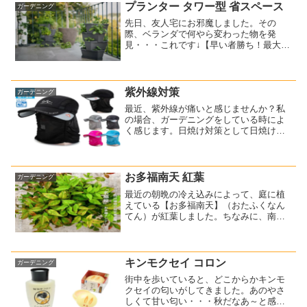
ら育てるなんて考えたこと...
プランター タワー型 省スペース
ガーデニング
先日、友人宅にお邪魔しました。その
際、ベランダで何やら変わった物を発
見・・・これです↓【早い者勝ち！最大
2,000円OFFクーポン配布中！】【送料無
料】タワー型プランター「PAUL
POTATO」 オーストリア発、省スペース
で効率よく家庭菜...
紫外線対策
ガーデニング
最近、紫外線が痛いと感じませんか？私
の場合、ガーデニングをしている時によ
く感じます。日焼け対策として日焼け止
めを塗ればいいのですが、ちょっとした
庭の手入れをするだけなら面倒なんです
よね～首の日焼け対策としてタオルを巻
く時があるのですが、暑い...
お多福南天 紅葉
ガーデニング
最近の朝晩の冷え込みによって、庭に植
えている【お多福南天】（おたふくなん
てん）が紅葉しました。ちなみに、南天
（なんてん）も植えているのですが、こ
ちらも一部紅葉していました。お多福南
天と南天の違いは、色々あるのですが、
一番わかりやすいのは実が...
キンモクセイ コロン
ガーデニング
街中を歩いていると、どこからかキンモ
クセイの匂いがしてきました。あのやさ
しくて甘い匂い・・・秋だなあ～と感じ