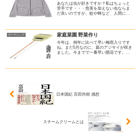
あなたは虫が好きですか？私はちょっと
苦手です・・・危害を加えない虫ならま
だ良いのですが、蚊や蜂など、人間に向
かってくる虫は特に苦手です。庭の水や
りの最中でさえ蜂に刺されたこともあり
ますし、蚊には頻繁に刺されます。防虫
対策として防虫スプレーは...
家庭菜園 野菜作り
ガーデニング
今年は、例年に比べて早い梅雨入りです
ね。まだ5月なのに、庭のアジサイが咲き
ました。今までで一番早い開花です。家
庭菜園で野菜作りも楽しんでやっていま
す。自宅の庭の限られた面積ですが、土
作りや管理も行っています。土壌の酸度
も時々、これで測ってい...
日本国紀 百田尚樹 感想
スチームクリームとは