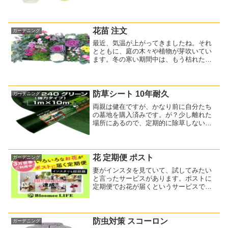
ますね。私が最も好きな匂いです。その
ため、キンモクセイの香水をつけている
女性には好意を感じます！キンモクセイ
の匂いがすれば、やさしい...
花苗 注文
ガーデニング
最近、気温が上がってきましたね。それ
とともに、庭の木々や植物が芽吹いてい
ます。冬の寒い期間中は、もう枯れたの
ではないかと思わせるほど茶色一色でし
た。しかし、ほんの少しの緑色を見つけ
ただけでも、それだけで嬉しいです。一
年中、なんらかの花が咲い...
防草シート 10年耐久
ガーデニング
両親は健在ですが、かなり前に自分たち
の墓地を購入済みです。が？少し離れた
場所にあるので、定期的に除草しないと
すぐに草が生えてしまうんですよね～私
も何度か手伝ったことがあります。防草
シートも敷いたのですが、すぐにボロボ
ロになりました(T_T)...
花 定期便 ポスト
ガーデニング
妻がインスタを見ていて、試してみたい
と言ったサービスがあります。ポストに
定期便でお花が届くというサービスで
す。⇒ bloomee（ブルーミー）お花の定
期便【bloomee(ブルーミー)】というサブ
スクリプションですね。週替わりで季節
のお花が...
防虫対策 スコーロン
ガーデニング