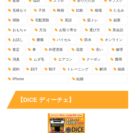
改善
悩み
スマホ
折りたたみ
サブスク
見積もり
子供
映画
比較
相場
たるみ
掃除
宅配買取
英語
筋トレ
副業
おもちゃ
方法
お取り寄せ
選び方
英会話
お試し
腰痛
バイセル
防水
オンライン
査定
車
外壁塗装
花苗
安い
修理
消臭
ムダ毛
エアコン
クーポン
費用
節約
顔汗
制汗
トレーニング
解消
福袋
iPhone
結婚
【DiCE ディーチェ】