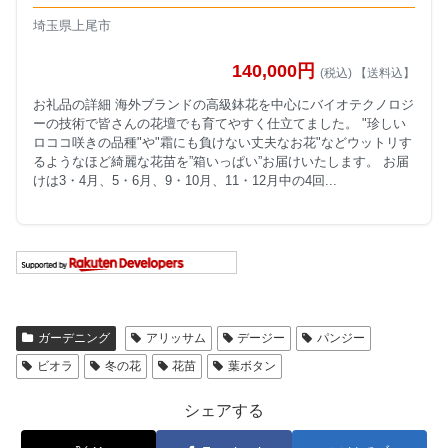
埼玉県上尾市
140,000円
(税込) 【送料込】
お礼品の詳細 海外ブランドの高級鉢花を中心にバイオテクノロジ
ーの技術で皆さんの花壇でも育てやすく仕立てました。 "珍しい
ロココ咲きの品種"や"霜にも負けない丈夫なお花"などウットリす
るようなほど綺麗な花苗を”箱いっぱい”お届けいたします。 お届
けは3・4月、5・6月、9・10月、11・12月中の4回...
ガーデニング
アリッサム
デージー
パンジー
ビオラ
冬の花
花苗
葉ボタン
シェアする