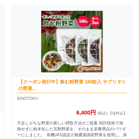
【クーポン発行中】飲む粉野菜 180粒入 サプリ 9つ
の野菜...
BINOTOKI+
6,400円
(税込) 【送料込】
不足しがちな野菜の新しい摂取方法のご提案 特許技術で加
熱せずに粉末化した完熟野菜を、そのまま栄養満点のパウダ
ーにしました。 有機JAS認定の無農薬国産野菜を使用し、添