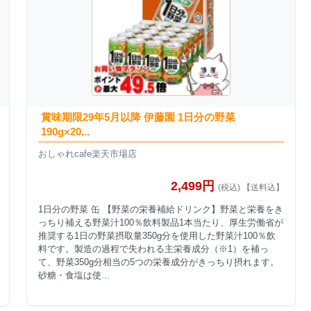
賞味期限29年5月以降 伊藤園 1日分の野菜
190g×20...
おしゃれcafe楽天市場店
2,499円
(税込) 【送料込】
1日分の野菜 缶 【野菜の栄養補給ドリンク】野菜と栄養をき
っちり補える野菜汁100％飲料製品1本当たり、厚生労働省が
推奨する1日の野菜摂取量350g分を使用した野菜汁100％飲
料です。製造の過程で失われる主栄養成分（※1）を補っ
て、野菜350g分相当の5つの栄養成分がきっちり摂れます。
砂糖・食塩は使...