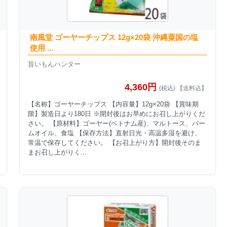
南風堂 ゴーヤーチップス 12g×20袋 沖縄粟国の塩
使用 ...
旨いもんハンター
4,360円
(税込) 【送料込】
【名称】ゴーヤーチップス 【内容量】12g×20袋 【賞味期
限】製造日より180日 ※開封後はお早めにお召し上がりくだ
さい。 【原材料】ゴーヤー(ベトナム産)、マルトース、パー
ムオイル、食塩 【保存方法】直射日光・高温多湿を避け、
常温で保存してください。 【お召上がり方】開封後そのま
まお召し上がりく...