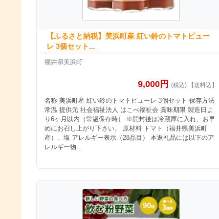
【ふるさと納税】美浜町産 紅い鈴のトマトピュー
レ 3個セット...
福井県美浜町
9,000円
(税込) 【送料込】
名称 美浜町産 紅い鈴のトマトピューレ 3個セット 保存方法
常温 提供元 社会福祉法人 はこべ福祉会 賞味期限 製造日よ
り6ヶ月以内（常温保存時） ※開封後は冷蔵庫に入れ、お早
めにお召し上がり下さい。 原材料 トマト（福井県美浜町
産）、塩 アレルギー表示（28品目） 本返礼品には以下のア
レルギー物...