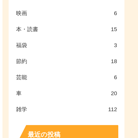
映画
6
本・読書
15
福袋
3
節約
18
芸能
6
車
20
雑学
112
最近の投稿