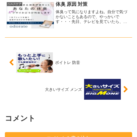
いますね。では、疲労対策に...
体臭 原因 対策
ヘルスケア
体臭って気になりますよね。自分で気づ
かないこともあるので、やっかいで
す・・・先日、テレビを見ていたら、自
宅で体臭を検査できる方法が紹介されて
いました。ちなみにこれですね。⇒ 自宅
でできる体臭測定キット『odorate』
（現在サービス休止中...
ボイトレ 防音
大きいサイズ メンズ
コメント