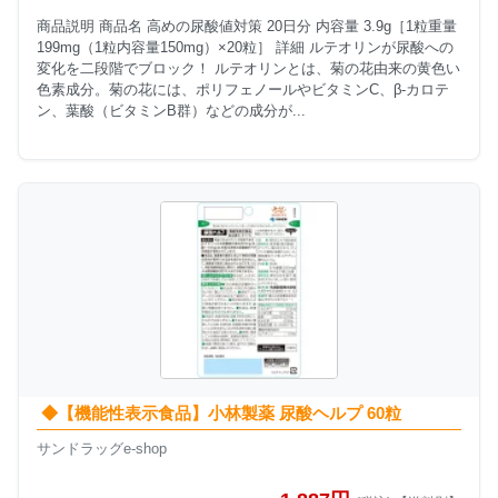
商品説明 商品名 高めの尿酸値対策 20日分 内容量 3.9g［1粒重量
199mg（1粒内容量150mg）×20粒］ 詳細 ルテオリンが尿酸への
変化を二段階でブロック！ ルテオリンとは、菊の花由来の黄色い
色素成分。菊の花には、ポリフェノールやビタミンC、β-カロテ
ン、葉酸（ビタミンB群）などの成分が...
◆【機能性表示食品】小林製薬 尿酸ヘルプ 60粒
サンドラッグe-shop