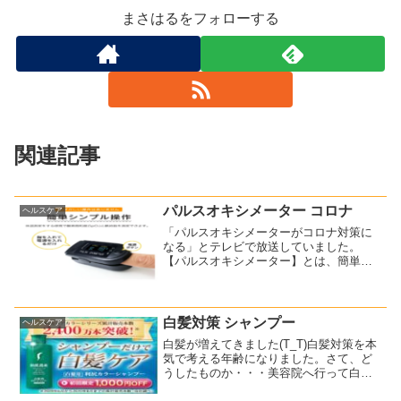
まさはるをフォローする
関連記事
パルスオキシメーター コロナ
ヘルスケア
「パルスオキシメーターがコロナ対策に
なる」とテレビで放送していました。
【パルスオキシメーター】とは、簡単に
言えば血中の酸素濃度を測る機器のこと
です。その番組では、ある人の酸素濃度
が急激に下がり、おかしいと思って病院
で診てもらったらコロナに感...
白髪対策 シャンプー
ヘルスケア
白髪が増えてきました(T_T)白髪対策を本
気で考える年齢になりました。さて、ど
うしたものか・・・美容院へ行って白髪
染めをすることは避けたいです。できれ