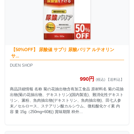
【50%OFF】 尿酸値 サプリ 尿酸バリア ルテオリン
サ...
DUEN SHOP
990円
(税込) 【送料込】
商品詳細情報 名称 菊の花抽出物含有加工食品 原材料名 菊の花抽
出物(菊の花抽出物、デキストリン)(国内製造)、難消化性デキスト
リン、澱粉、魚肉抽出物(デキストリン、魚肉抽出物)、田七人参
末／セルロース、ステアリン酸カルシウム、微粒酸化ケイ素 内
容 量 15g（250mg×60粒) 賞味期限 枠外...