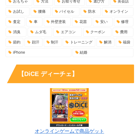
おもちゃ
方法
お取り寄せ
選び方
英会話
お試し
腰痛
バイセル
防水
オンライン
査定
車
外壁塗装
花苗
安い
修理
消臭
ムダ毛
エアコン
クーポン
費用
節約
顔汗
制汗
トレーニング
解消
福袋
iPhone
結婚
【DiCE ディーチェ】
オンラインゲームで商品ゲット