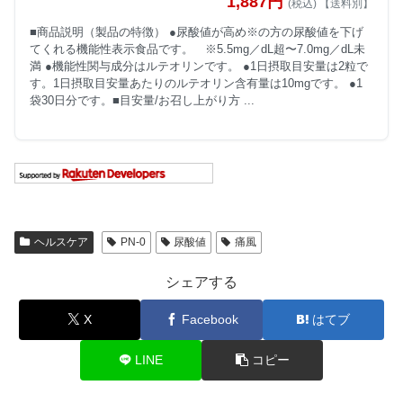
1,887円
(税込) 【送料別】
■商品説明（製品の特徴） ●尿酸値が高め※の方の尿酸値を下げ
てくれる機能性表示食品です。 ※5.5mg／dL超〜7.0mg／dL未
満 ●機能性関与成分はルテオリンです。 ●1日摂取目安量は2粒で
す。1日摂取目安量あたりのルテオリン含有量は10mgです。 ●1
袋30日分です。■目安量/お召し上がり方 ...
ヘルスケア
PN-0
尿酸値
痛風
シェアする
X
Facebook
はてブ
LINE
コピー