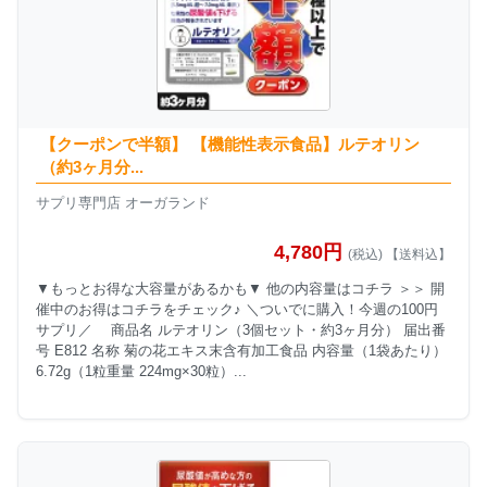
【クーポンで半額】 【機能性表示食品】ルテオリン
（約3ヶ月分...
サプリ専門店 オーガランド
4,780円
(税込) 【送料込】
▼もっとお得な大容量があるかも▼ 他の内容量はコチラ ＞＞ 開
催中のお得はコチラをチェック♪ ＼ついでに購入！今週の100円
サプリ／ 商品名 ルテオリン（3個セット・約3ヶ月分） 届出番
号 E812 名称 菊の花エキス末含有加工食品 内容量（1袋あたり）
6.72g（1粒重量 224mg×30粒）...