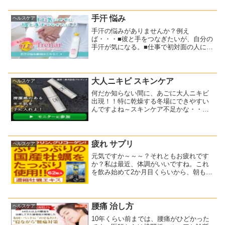
ば自宅でこっそりと・・・(^-^;そう思っ
て調べてみたら、シャンプーするだけで
白髪が染まる...
手汗 悩み
ヘルスケア
手汗の悩みがありませんか？例え
ば・・・■彼と手をつなぎたいが、自分の
手汗が気になる。■仕事で初対面の人に、
握手を求められた時の手汗が気になる。■
手汗でスマホやパソコンがうまく打てな
い。今すぐ何とかしたいと思っていませ
んか？今まで色々な商品を...
大人ニキビ スキンケア
ヘルスケア
何だか知らない間に、あごに大人ニキビ
出現！！特に乾燥する冬場にできやすい
んですよね～スキンケア不足かな・・・
大人ニキビの原因と治し方を調べてみる
と、男性の場合、皮脂量が多いのに水分
量が少ないことがそもそもの原因のよう
です。何もスキンケアをし...
疲れ サプリ
ヘルスケア
元気ですか～～～？それともお疲れです
か？私は最近、体調がいいですね。これ
を飲み始めて2か月目くらいから、朝も夜
もあまり疲れを感じることがなくなりま
したね～⇒ 販売実績15年突破！牡蠣亜
鉛といえば「海乳EX」(1ヶ月分) 牡蠣 国
内産 牡蠣サ...
腰痛 治し方
ヘルスケア
10年くらい前までは、腰痛がひどかった