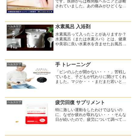
です。医師からは椎間板ヘルニアと診断
されていました。あの痛みがひどくなる
と、トイレや寝ることさえも一苦労でし
たね。なんとか腰痛を改善する方法はな
いものか・・・そんなことを考えていた
ら、当時通っていた整体...
水素風呂 入浴剤
ヘルスケア
水素風呂って入ったことがありますか？
水素風呂（または水素スパ）とは、健康
や美容に良い水素水を含ませたお風呂の
ことです。私は3～4年前に初めて入った
のですが、その時は、水素の入浴剤を使
用しました。これです↓【バスリエ H2バ
スパウダー（BAT...
手 トレーニング
ヘルスケア
「ビンのふたが開かない・・・」苦戦し
ていると、子どもが代わりに開けてくれ
ました。マジか・・・まだまだ若いと思
っていたけど、握力が無くなって衰えを
実感する時ってありますよね。他にも、
買い物袋を持ち続けるのがつらいとかペ
ットボトルのキャップを開...
疲労回復 サプリメント
ヘルスケア
特に激しい運動をしたわけではないの
に、なぜか疲れが取れない・・・そんな
日が続いたので、疲労について調べてみ
たんですね。疲労の主な原因は「ストレ
ス」だそうです。確かに、身体的なスト
レスよりも、精神的なストレスを感じて