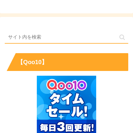
【Qoo10】