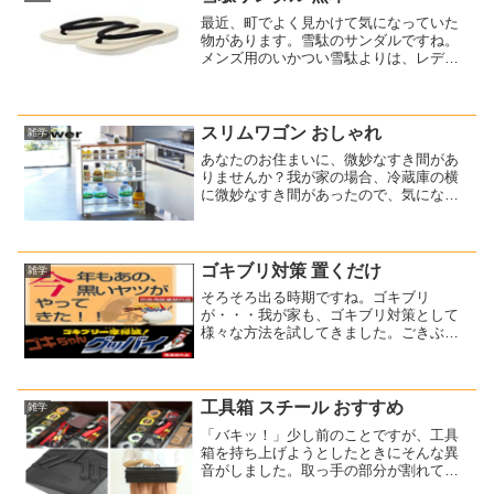
最近、町でよく見かけて気になっていた
物があります。雪駄のサンダルですね。
メンズ用のいかつい雪駄よりは、レディ
ース用としても使用できそうな物を探し
ていました。そして見つけました！無印
良品の【雪駄サンダル】ですね。私が購
入したのはこれです↓無印...
スリムワゴン おしゃれ
雑学
あなたのお住まいに、微妙なすき間があ
りませんか？我が家の場合、冷蔵庫の横
に微妙なすき間があったので、気になっ
ていました。そのすき間を埋めるため
に、ワゴンを置くことにしたんですね。
でも、幅が約15cm程なので、スリムワゴ
ンしか置けません。色々...
ゴキブリ対策 置くだけ
雑学
そろそろ出る時期ですね。ゴキブリ
が・・・我が家も、ゴキブリ対策として
様々な方法を試してきました。ごきぶり
ホイホイ等は、捕獲したゴキブリ自体を
見てしまうので、どうも苦手です。寄せ
付けないタイプの物は、ゴキブリが場所
を移動するだけで結局駆除でき...
工具箱 スチール おすすめ
雑学
「バキッ！」少し前のことですが、工具
箱を持ち上げようとしたときにそんな異
音がしました。取っ手の部分が割れて取
れました・・・プラスチック製の工具箱