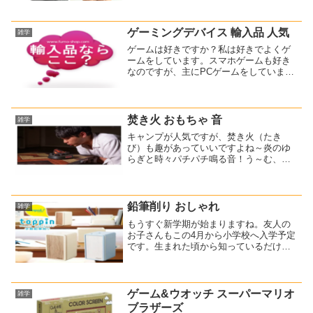
だったので、重さに耐えられなかったの
でしょう。で？新しい工具箱を購入する
ために探してみました。今...
ゲーミングデバイス 輸入品 人気
雑学
ゲームは好きですか？私は好きでよくゲ
ームをしています。スマホゲームも好き
なのですが、主にPCゲームをしていま
す。休日にゲーム実況をYouTubeで見る
ことがあるのですが、さすがですね～日
本に限らず海外YouTuberの動画を見るこ
ともありま...
焚き火 おもちゃ 音
雑学
キャンプが人気ですが、焚き火（たき
び）も趣があっていいですよね～炎のゆ
らぎと時々パチパチ鳴る音！う～む、良
き！が？日常生活で焚き火をするのは、
かなりハードルが高いですよね。住宅街
なら通報されかねません(^-^;そんなこと
を思ったのが、この存...
鉛筆削り おしゃれ
雑学
もうすぐ新学期が始まりますね。友人の
お子さんもこの4月から小学校へ入学予定
です。生まれた頃から知っているだけ
に、月日が経つ早さを実感しています。
何か入学祝いでも贈ろうかな～と思って
探してみました。小学生の女の子なの
で、文具がいいかな・・・色...
ゲーム&ウオッチ スーパーマリオ
雑学
ブラザーズ