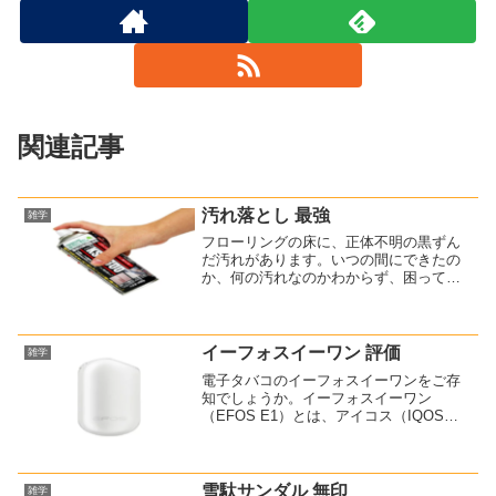
関連記事
汚れ落とし 最強
雑学
フローリングの床に、正体不明の黒ずん
だ汚れがあります。いつの間にできたの
か、何の汚れなのかわからず、困ってい
ました。色々な洗剤で落とそうと試して
みましたが、どれも効果なし・・・で？
調べてみたら、良さそうな物を発見！こ
れです↓(functio...
イーフォスイーワン 評価
雑学
電子タバコのイーフォスイーワンをご存
知でしょうか。イーフォスイーワン
（EFOS E1）とは、アイコス（IQOS）
用のマールボロ・ヒートスティックを吸
うことができる加熱式電子タバコのアイ
コス互換機です。紙巻きたばこの販売数
が激減する中、アイコ...
雪駄サンダル 無印
雑学