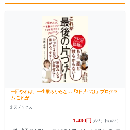
一回やれば、一生散らからない「3日片づけ」プログラ
ム これが...
楽天ブックス
1,430円
(税込) 【送料込】