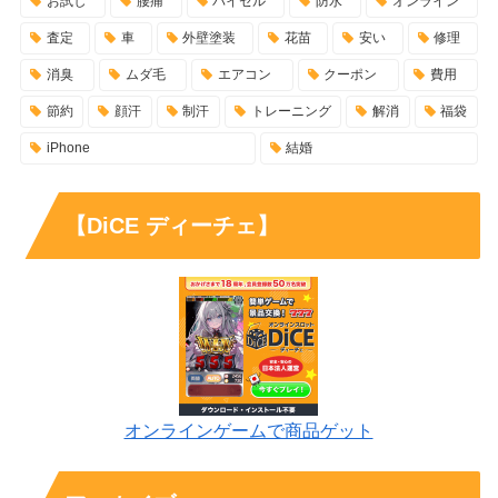
お試し
腰痛
バイセル
防水
オンライン
査定
車
外壁塗装
花苗
安い
修理
消臭
ムダ毛
エアコン
クーポン
費用
節約
顔汗
制汗
トレーニング
解消
福袋
iPhone
結婚
【DiCE ディーチェ】
オンラインゲームで商品ゲット