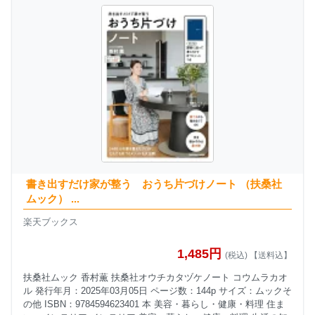
書き出すだけ家が整う おうち片づけノート （扶桑社
ムック） ...
楽天ブックス
1,485円
(税込) 【送料込】
扶桑社ムック 香村薫 扶桑社オウチカタヅケノート コウムラカオ
ル 発行年月：2025年03月05日 ページ数：144p サイズ：ムックそ
の他 ISBN：9784594623401 本 美容・暮らし・健康・料理 住ま