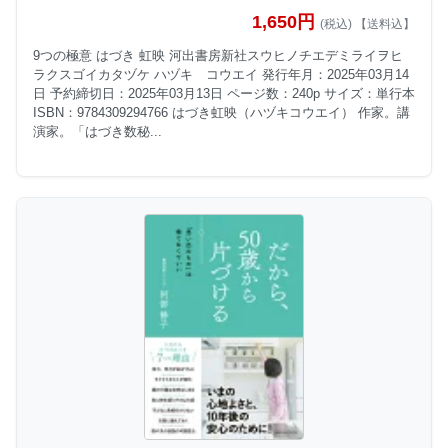
1,650円
(税込) 【送料込】
9つの極意 はづき 虹映 河出書房新社スウヒノチエデミライヲヒ
ラクスゴイカタヅケ ハヅキ コウエイ 発行年月：2025年03月14
日 予約締切日：2025年03月13日 ページ数：240p サイズ：単行本
ISBN：9784309294766 はづき虹映（ハヅキコウエイ） 作家。講
演家。「はづき数秘...