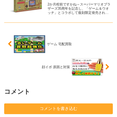
2か月程前ですかね～スーパーマリオブラ
ザーズ35周年を記念し、「ゲーム＆ウオ
ッチ」とコラボして復刻限定発売される
と見聞きしました。昔、夢中になって遊
んでいたのを思い出しました。これは買
わねば！ということで早速予約！その
「ゲーム&ウオッチ ス...
ゲーム 宅配買取
顔イボ 原因と対策
コメント
コメントを書き込む