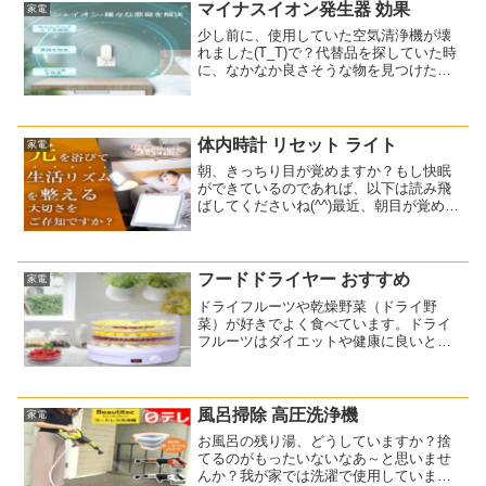
で、レコードプレーヤーを買っちゃいま
マイナスイオン発生器 効果
家電
した!(^^)!これです↓...
少し前に、使用していた空気清浄機が壊
れました(T_T)で？代替品を探していた時
に、なかなか良さそうな物を見つけたん
ですね。マイナスイオン機能付きの空気
清浄機です。小型で価格が安い！これで
す。⇒ マイナスイオン ミニ空気清浄機
ね？安いですよね...
体内時計 リセット ライト
家電
朝、きっちり目が覚めますか？もし快眠
ができているのであれば、以下は読み飛
ばしてくださいね(^^)最近、朝目が覚めて
もなかなか起き上がれず、日中に頭がぼ
ーっとすることが多くなりました。ぐっ
すり眠れないので、日中もなんだか疲れ
ています。仕事の関...
フードドライヤー おすすめ
家電
ドライフルーツや乾燥野菜（ドライ野
菜）が好きでよく食べています。ドライ
フルーツはダイエットや健康に良いと言
われているので、今後も積極的に食べて
いきたいですね。でも？自分でも作って
みたいなとは思うものの、面倒そ
う・・・そんなことを思っていたら...
風呂掃除 高圧洗浄機
家電
お風呂の残り湯、どうしていますか？捨
てるのがもったいないなあ～と思いませ
んか？我が家では洗濯で使用しています