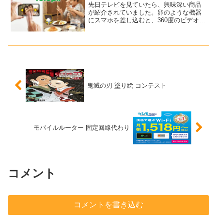
先日テレビを見ていたら、興味深い商品
が紹介されていました。卵のような機器
にスマホを差し込むと、360度のビデオ通
話ができるという物ですね。ちなみにこ
れです↓動く電話テレピー（Telepii）↑ 卵
のような機器とは、この【動く電話テレ
ピー（T...
鬼滅の刃 塗り絵 コンテスト
モバイルルーター 固定回線代わり
コメント
コメントを書き込む