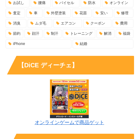
お試し
腰痛
バイセル
防水
オンライン
査定
車
外壁塗装
花苗
安い
修理
消臭
ムダ毛
エアコン
クーポン
費用
節約
顔汗
制汗
トレーニング
解消
福袋
iPhone
結婚
【DiCE ディーチェ】
オンラインゲームで商品ゲット