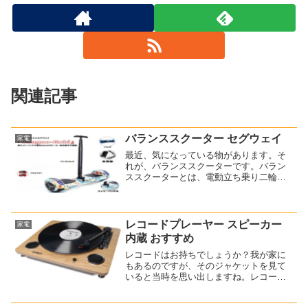
関連記事
バランススクーター セグウェイ
家電
最近、気になっている物があります。そ
れが、バランススクーターです。バラン
ススクーターとは、電動立ち乗り二輪車
のことです。わかりやすく言えば、セグ
ウエイの簡易版のような感じです。機種
によっては、セグウエイのようなハンド
ル（アシストロッド）も付...
レコードプレーヤー スピーカー
家電
内蔵 おすすめ
レコードはお持ちでしょうか？我が家に
もあるのですが、そのジャケットを見て
いると当時を思い出しますね。レコード
プレーヤーはもう処分したので聞けませ
ん・・・どうしても聞きたくなったの