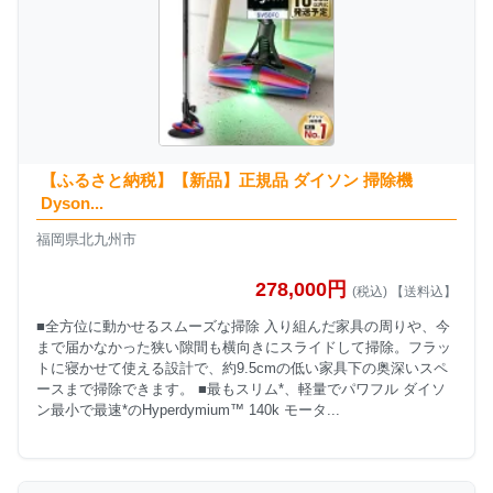
【ふるさと納税】【新品】正規品 ダイソン 掃除機
Dyson...
福岡県北九州市
278,000円
(税込) 【送料込】
■全方位に動かせるスムーズな掃除 入り組んだ家具の周りや、今
まで届かなかった狭い隙間も横向きにスライドして掃除。フラッ
トに寝かせて使える設計で、約9.5cmの低い家具下の奥深いスペ
ースまで掃除できます。 ■最もスリム*、軽量でパワフル ダイソ
ン最小で最速*のHyperdymium™ 140k モータ...