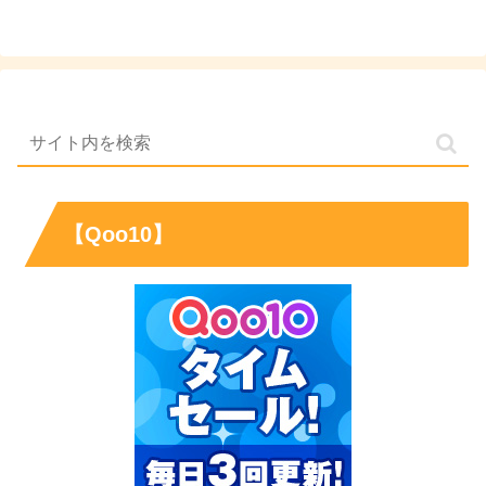
【Qoo10】