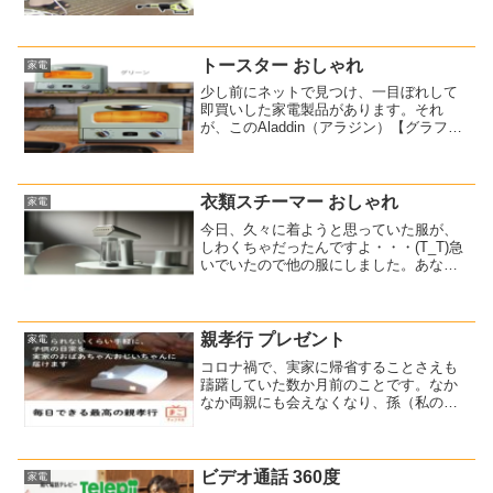
が、それでも残れば捨てています・・・
そんなことを思っていたら、残り湯を高
圧洗浄機で吸い上げて風呂掃除をしてい
る動画を見ました。この高...
トースター おしゃれ
家電
少し前にネットで見つけ、一目ぼれして
即買いした家電製品があります。それ
が、このAladdin（アラジン）【グラファ
イト グリル＆トースター】です。⇒
Aladdin（アラジン） グラファイト グリ
ル＆トースタークラシックで丸みを帯び
たデザイ...
衣類スチーマー おしゃれ
家電
今日、久々に着ようと思っていた服が、
しわくちゃだったんですよ・・・(T_T)急
いでいたので他の服にしました。あなた
もこんな経験、ありませんか？●せっかく
着ようと思っていたデート服がシワシ
ワ・・・●乾燥機から出したばかりだけ
ど、すぐ着たいのに...
親孝行 プレゼント
家電
コロナ禍で、実家に帰省することさえも
躊躇していた数か月前のことです。なか
なか両親にも会えなくなり、孫（私の
娘）にも会いたいだろうなあと思ってい
ました。何かいい方法がないかなあと調
べていた時に見つけたのが、「まごチャ
ンネル」です。離れて暮らし...
ビデオ通話 360度
家電