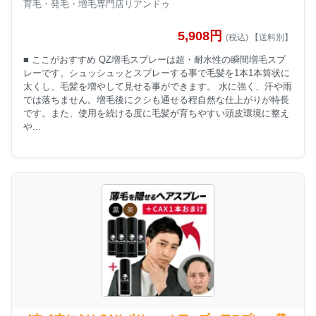
育毛・発毛・増毛専門店リアンドゥ
5,908円
(税込) 【送料別】
■ ここがおすすめ QZ増毛スプレーは超・耐水性の瞬間増毛スプ
レーです。シュッシュッとスプレーする事で毛髪を1本1本筒状に
太くし、毛髪を増やして見せる事ができます。 水に強く、汗や雨
では落ちません。増毛後にクシも通せる程自然な仕上がりが特長
です。また、使用を続ける度に毛髪が育ちやすい頭皮環境に整え
や...