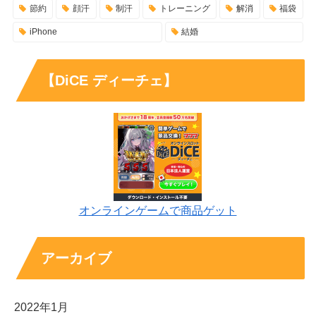
節約
顔汗
制汗
トレーニング
解消
福袋
iPhone
結婚
【DiCE ディーチェ】
オンラインゲームで商品ゲット
アーカイブ
2022年1月