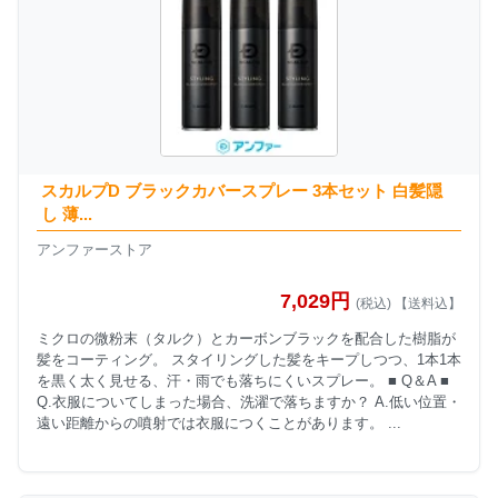
スカルプD ブラックカバースプレー 3本セット 白髪隠
し 薄...
アンファーストア
7,029円
(税込) 【送料込】
ミクロの微粉末（タルク）とカーボンブラックを配合した樹脂が
髪をコーティング。 スタイリングした髪をキープしつつ、1本1本
を黒く太く見せる、汗・雨でも落ちにくいスプレー。 ■ Q＆A ■
Q.衣服についてしまった場合、洗濯で落ちますか？ A.低い位置・
遠い距離からの噴射では衣服につくことがあります。 ...