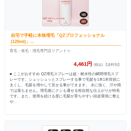
自宅で手軽に本格増毛「QZプロフェッショナル
(120ml)」...
育毛・発毛・増毛専門店リアンドゥ
4,461円
(税込) 【送料別】
■ ここがおすすめ QZ増毛スプレーは超・耐水性の瞬間増毛スプ
レーです。シュッシュッとスプレーする事で毛髪を1本1本筒状に
太くし、毛髪を増やして見せる事ができます。 水に強く、汗や雨
では落ちません。増毛後にクシも通せる程自然な仕上がりが特長
です。また、使用を続ける度に毛髪が育ちやすい頭皮環境に整え
や...