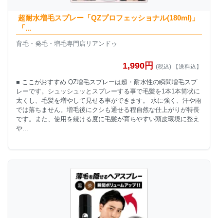
超耐水増毛スプレー「QZプロフェッショナル(180ml)」
「...
育毛・発毛・増毛専門店リアンドゥ
1,990円
(税込) 【送料込】
■ ここがおすすめ QZ増毛スプレーは超・耐水性の瞬間増毛スプ
レーです。シュッシュッとスプレーする事で毛髪を1本1本筒状に
太くし、毛髪を増やして見せる事ができます。 水に強く、汗や雨
では落ちません。増毛後にクシも通せる程自然な仕上がりが特長
です。また、使用を続ける度に毛髪が育ちやすい頭皮環境に整え
や...