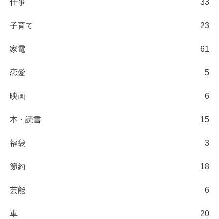
仕事
33
子育て
23
家電
61
恋愛
5
映画
6
本・読書
15
福袋
3
節約
18
芸能
6
車
20