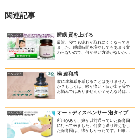
関連記事
睡眠 質を上げる
ヘルスケア
最近、寝ても疲れが取れにくくなってき
ました。睡眠時間を増やしてもあまり変
わらないので、何か良い方法がないか調
べてみました。その中で、睡眠の質を上
げるサプリメントを見つけて試してみま
した。これです。⇒CBD配合『mellow サ
プリメント』1...
喉 違和感
ヘルスケア
喉に違和感を感じることはありません
か？もしくは、喉が痛い・咳が出る等で
お悩みではありませんか？そんな時は、
どのようにしていますか？私は、喉が痛
いと思ったら・・・■のど飴をなめる。■
うがいをする。■薬を飲む。そのような対
策をしてきました。そん...
オートディスペンサー 泡タイプ
ヘルスケア
所用があり、娘が以前通っていた保育園
に行って来ました。何度も送り迎えをし
た保育園は、懐かしかったです。用事が
終わり帰ろうとしたその時に、興味深い