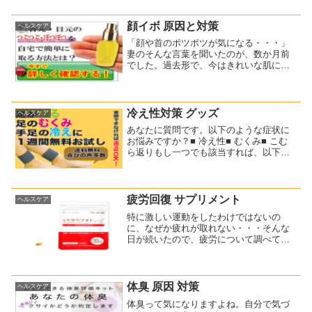
物を見つけました。これですね
↓(function(b,c,f,g,a,d,e){b.Moshim...
顔イボ 原因と対策
ヘルスケア
「顔や首のポツポツが気になる・・・」
妻のそんな言葉を聞いたのが、数か月前
でした。過去形で、今はきれいな肌にな
っていますね(^^)これのおかげです。首や
顔のイボを自宅で簡単ケア♪当時のことを
振り返ってみると・・・まずは顔イボ・
首イボの原因と対...
冷え性対策 グッズ
ヘルスケア
あなたに質問です。以下のような症状に
お悩みですか？■ 冷え性■ むくみ■ こむ
ら返りもし一つでも該当すれば、以下を
参考にしてみてください。ちなみに私
は、就寝中にこむら返りになることが以
前は多かったです。こむら返りとは、
「足がつる」症状です。...
疲労回復 サプリメント
ヘルスケア
特に激しい運動をしたわけではないの
に、なぜか疲れが取れない・・・そんな
日が続いたので、疲労について調べてみ
たんですね。疲労の主な原因は「ストレ
ス」だそうです。確かに、身体的なスト
レスよりも、精神的なストレスを感じて
いますね。では、疲労対策に...
体臭 原因 対策
ヘルスケア
体臭って気になりますよね。自分で気づ