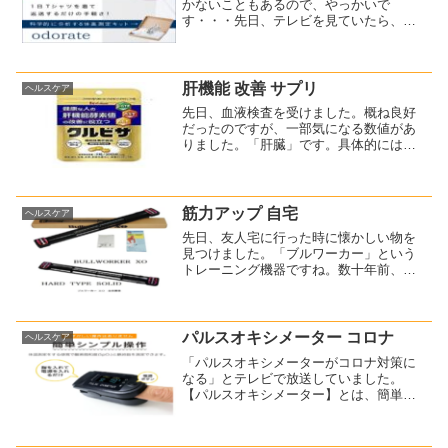
かないこともあるので、やっかいで
す・・・先日、テレビを見ていたら、自
宅で体臭を検査できる方法が紹介されて
いました。ちなみにこれですね。⇒ 自宅
でできる体臭測定キット『odorate』
（現在サービス休止中...
肝機能 改善 サプリ
ヘルスケア
先日、血液検査を受けました。概ね良好
だったのですが、一部気になる数値があ
りました。「肝臓」です。具体的には、
肝機能酵素の以下の3つが「要注意」判定
を受けました(>_<)AST（GOT）
⇒41ALT（GPT）⇒43γ-GTP⇒52医師か
らは、...
筋力アップ 自宅
ヘルスケア
先日、友人宅に行った時に懐かしい物を
見つけました。「ブルワーカー」という
トレーニング機器ですね。数十年前、実
家に住んでいた頃に持っていました。お
お～、懐かしい！ちょっと借りてやって
みました。私が持っていたのとは若干違
いますが、ほぼ同等品でし...
パルスオキシメーター コロナ
ヘルスケア
「パルスオキシメーターがコロナ対策に
なる」とテレビで放送していました。
【パルスオキシメーター】とは、簡単に
言えば血中の酸素濃度を測る機器のこと
です。その番組では、ある人の酸素濃度
が急激に下がり、おかしいと思って病院