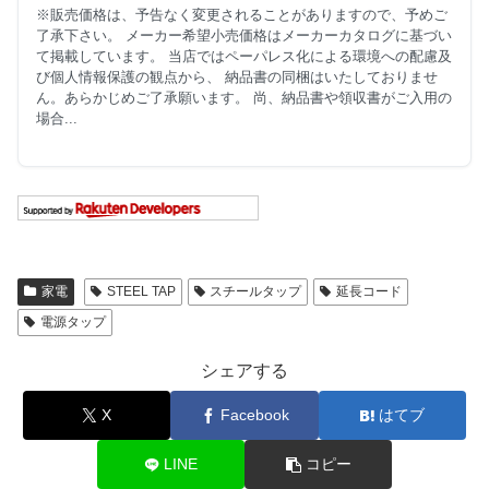
※販売価格は、予告なく変更されることがありますので、予めご
了承下さい。 メーカー希望小売価格はメーカーカタログに基づい
て掲載しています。 当店ではペーパレス化による環境への配慮及
び個人情報保護の観点から、 納品書の同梱はいたしておりませ
ん。あらかじめご了承願います。 尚、納品書や領収書がご入用の
場合...
家電
STEEL TAP
スチールタップ
延長コード
電源タップ
シェアする
X
Facebook
はてブ
LINE
コピー