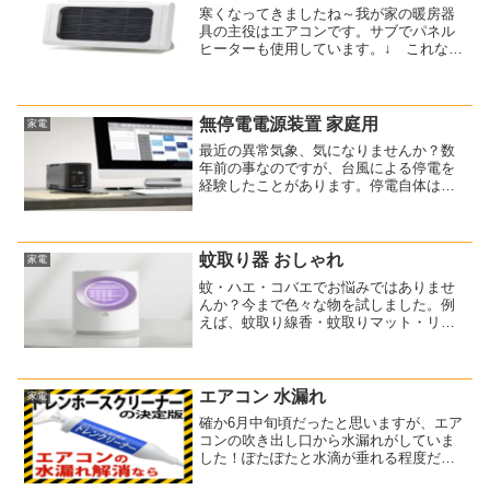
寒くなってきましたね～我が家の暖房器
具の主役はエアコンです。サブでパネル
ヒーターも使用しています。↓ これなの
ですが、液晶モニターではありませんよ
(^^)cado（カドー）のパネルヒーターなの
ですが、シンプルでおしゃれなデザイン
が気に入って...
無停電電源装置 家庭用
家電
最近の異常気象、気になりませんか？数
年前の事なのですが、台風による停電を
経験したことがあります。停電自体は、
年に数回はあることなので特に気になり
ませんでした。その時はノートPCを使用
していたので、停電時でもバッテリーが
稼働してくれてデータは...
蚊取り器 おしゃれ
家電
蚊・ハエ・コバエでお悩みではありませ
んか？今まで色々な物を試しました。例
えば、蚊取り線香・蚊取りマット・リキ
ッドタイプ・・・それらに共通するの
は、薬剤による殺虫ということです。室
内でペットを飼っているとか小さいお子
さんがいるとか、ちょっと心...
エアコン 水漏れ
家電
確か6月中旬頃だったと思いますが、エア
コンの吹き出し口から水漏れがしていま
した！ぽたぽたと水滴が垂れる程度だっ
たので、しばらく放置していました。し