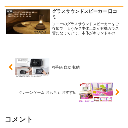
かし、7月に入ってから、かなりの量のエ
アコンの水漏れが発生しました！！これ
はもう放置しておけな...
グラスサウンドスピーカー 口コ
家電
ミ
ソニーのグラスサウンドスピーカーをご
存知でしょうか？本体上部が有機ガラス
管になっていて、本体がキャンドルのよ
うに光るんですよ。ワイヤレススピーカ
ーとキャンドルライトが融合したような
感じです。デザインもおしゃれなんです
よね～！が？価格がなかな...
両手鍋 自立 収納
クレーンゲーム おもちゃ おすすめ
コメント