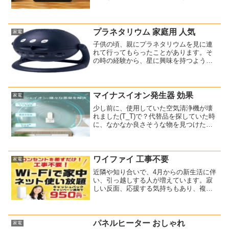
ありません？↑電気ケトルの地位を確立し
たと言われている商品で、我が家にもあ
ります。おしゃれでおすすめの電気ケト
ルですが、実はもう1台購...
プラネタリウム 家庭用 人気
家電
子供の頃、親にプラネタリウムを見に連
れて行ってもらったことがあります。そ
の時の経験から、星に興味を持つように
なりました。親となった現在、我が子に
も同じ経験をさせようと思っていたので
すが、コロナで延び延びに・・・で？自
宅でプラネタリウムを見る...
マイナスイオン発生器 効果
家電
少し前に、使用していた空気清浄機が壊
れました(T_T)で？代替品を探していた時
に、なかなか良さそうな物を見つけたん
ですね。マイナスイオン機能付きの空気
清浄機です。小型で価格が安い！これで
す。⇒ マイナスイオン ミニ空気清浄機
ね？安いですよね...
ワイファイ 工事不要
家電
近隣や知り合いで、4月からの新生活に伴
い、引っ越しする人が増えています。寂
しい反面、応援する気持ちもあり、複雑
な心境ですね。引っ越し先でのインター
ネット環境、Wi-Fi（ワイファイ）接続の
準備は大丈夫でしょうか？最近では、
「ホームルーター」...
パネルヒーター おしゃれ
家電