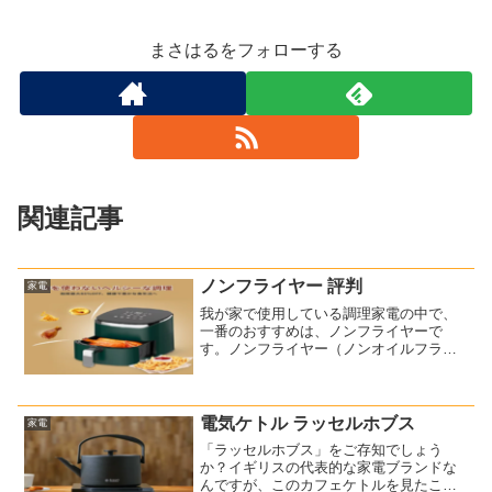
まさはるをフォローする
関連記事
ノンフライヤー 評判
家電
我が家で使用している調理家電の中で、
一番のおすすめは、ノンフライヤーで
す。ノンフライヤー（ノンオイルフライ
ヤー）とは、油を使わずに揚げ物や焼き
料理が作れる調理家電のことです。我が
家では、唐揚げを作るために頻繁に使用
していますね。子どもの評判...
電気ケトル ラッセルホブス
家電
「ラッセルホブス」をご存知でしょう
か？イギリスの代表的な家電ブランドな
んですが、このカフェケトルを見たこと