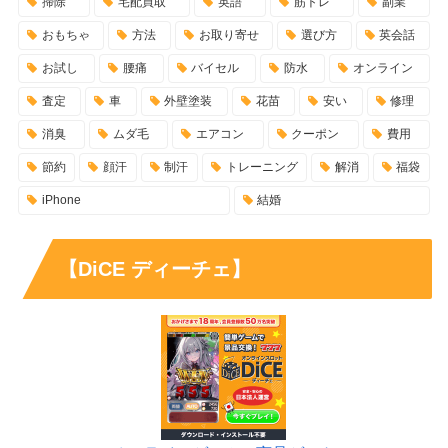
掃除
宅配買取
英語
筋トレ
副業
おもちゃ
方法
お取り寄せ
選び方
英会話
お試し
腰痛
バイセル
防水
オンライン
査定
車
外壁塗装
花苗
安い
修理
消臭
ムダ毛
エアコン
クーポン
費用
節約
顔汗
制汗
トレーニング
解消
福袋
iPhone
結婚
【DiCE ディーチェ】