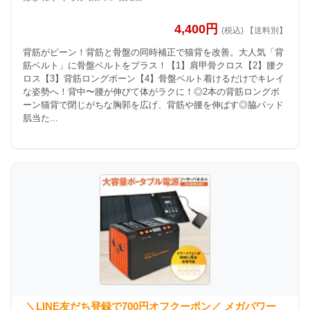
4,400円
(税込) 【送料別】
背筋がピーン！背筋と骨盤の同時補正で猫背を改善。大人気「背
筋ベルト」に骨盤ベルトをプラス！【1】肩甲骨クロス【2】腰ク
ロス【3】背筋ロングボーン【4】骨盤ベルト着けるだけでキレイ
な姿勢へ！背中〜腰が伸びて体がラクに！◎2本の背筋ロングボ
ーン猫背で閉じがちな胸郭を広げ、背筋や腰を伸ばす◎脇パッド
肌当た...
＼LINE友だち登録で700円オフクーポン／ メガパワー