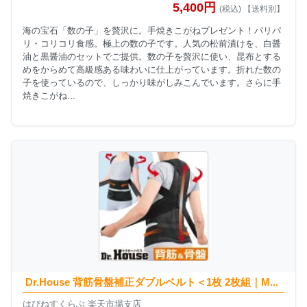
5,400円
(税込) 【送料別】
海の宝石「数の子」を贅沢に。手焼きこがねプレゼント！パリパ
リ・コリコリ食感。極上の数の子です。人気の松前漬けを、白醤
油と黒醤油のセットでご提供。数の子を贅沢に使い、昆布とする
めをからめて高級感ある味わいに仕上がっています。折れた数の
子を使っているので、しっかり味がしみこんでいます。さらに手
焼きこがね...
Dr.House 背筋骨盤補正ダブルベルト＜1枚 2枚組｜M...
はぴねすくらぶ 楽天市場支店