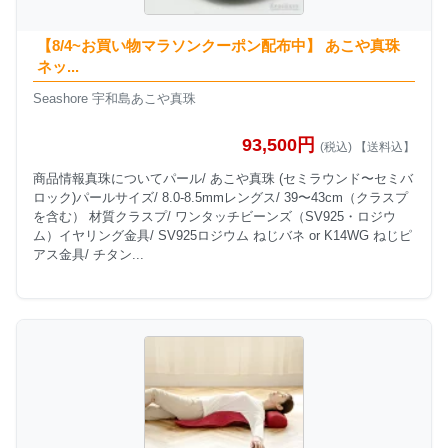
【8/4~お買い物マラソンクーポン配布中】 あこや真珠
ネッ...
Seashore 宇和島あこや真珠
93,500円
(税込) 【送料込】
商品情報真珠についてパール/ あこや真珠 (セミラウンド〜セミバ
ロック)パールサイズ/ 8.0-8.5mmレングス/ 39〜43cm（クラスプ
を含む） 材質クラスプ/ ワンタッチビーンズ（SV925・ロジウ
ム）イヤリング金具/ SV925ロジウム ねじバネ or K14WG ねじピ
アス金具/ チタン...