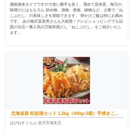
濃縮液体タイプですので使い勝手も良く、薄めて昆布茶、毎日の
味噌汁にはもちろん 炒め物、漬物、煮物、鍋物など、少量で「ね
こぶだし」の美味しさを堪能できます。 卵かけご飯は特にお薦め
です。 あの梅沢冨美男さんも大絶賛！テレビショッピングでも話
題の当店一番人気の万能和風だし「ねこぶだし」をご紹介いたし
ます...
北海道産 松前漬セット 1.2kg（400g×3袋）手焼きこ...
はぴねすくらぶ 楽天市場支店