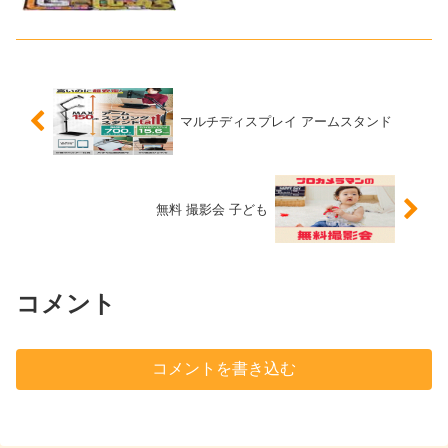
ます(^^)「無限列車編」に関しては、映画
館にも見に行きました。すっかり煉獄杏
寿郎（れんごくきょうじゅろう）のファ
ンです！そんな鬼滅...
マルチディスプレイ アームスタンド
無料 撮影会 子ども
コメント
コメントを書き込む