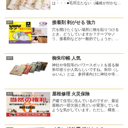
は・・・■毛羽立たない（繊維が付かな
い）こと■速乾性があること■おしゃれも
しくはかわいいこと■肌触りがいいこと■
抗菌・防臭効果があること特に、毛羽立
たないことは必須です。今使...
接着剤 剥がせる 強力
雑学
穴を開けたくない場所に物を貼りつける
とき、どうしていますか？テープやノ
リ、接着剤などが一般的でしょうか。で
は、まあまあの重量物、例えば2㎏ほどの
物ならどうします？2㎏とは、キャベツで
言えば2玉ほどです。テープでは心もとな
いですよね・・・で？...
御朱印帳 人気
雑学
神社や寺院等のパワースポットを巡る御
朱印巡りが人気らしいですね。朱印（し
ゅいん）とは、参拝者向けに神社や寺院
で押印してくれる印章のことです。御朱
印（ごしゅいん）とは、朱印に敬称を付
けた言い方です。その御朱印を押印して
もらうのが、御朱印帳です...
屋根修理 火災保険
雑学
戸建て住宅に住んでいるのですが、最近
屋根の一部欠損と雨どいが変形している
ような気がしています。ただし、構造
上、簡単に屋根には登れないので、じっ
くりとは確認できません。故障している
のかどうかもわからず、確認もできず、