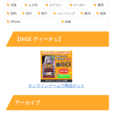
消臭
ムダ毛
エアコン
クーポン
費用
節約
顔汗
制汗
トレーニング
解消
福袋
iPhone
結婚
【DiCE ディーチェ】
オンラインゲームで商品ゲット
アーカイブ