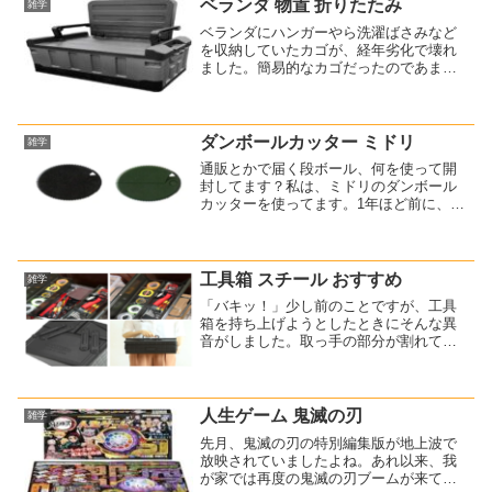
悶々としていました。そこで...
ベランダ 物置 折りたたみ
雑学
ベランダにハンガーやら洗濯ばさみなど
を収納していたカゴが、経年劣化で壊れ
ました。簡易的なカゴだったのであまり
ダメージはないのですが、それでも物入
れが何もないと困るので、今度はもっと
頑丈そうな物を探してみました。何がい
いかな～と見ていると、収...
ダンボールカッター ミドリ
雑学
通販とかで届く段ボール、何を使って開
封してます？私は、ミドリのダンボール
カッターを使ってます。1年ほど前に、イ
ンスタで見かけたのですが、デザインが
おしゃれなんですよ。一目ぼれです(^^)刃
に特徴があって、セラミック刃なんで
す。カッターナイフ...
工具箱 スチール おすすめ
雑学
「バキッ！」少し前のことですが、工具
箱を持ち上げようとしたときにそんな異
音がしました。取っ手の部分が割れて取
れました・・・プラスチック製の工具箱
だったので、重さに耐えられなかったの
でしょう。で？新しい工具箱を購入する
ために探してみました。今...
人生ゲーム 鬼滅の刃
雑学
先月、鬼滅の刃の特別編集版が地上波で
放映されていましたよね。あれ以来、我
が家では再度の鬼滅の刃ブームが来てい