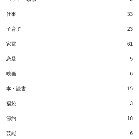
仕事
33
子育て
23
家電
61
恋愛
5
映画
6
本・読書
15
福袋
3
節約
18
芸能
6