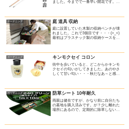
ました。今までで一番早い開花です。家
庭菜園で野菜作りも楽しんでやっていま
す。自宅の庭の限られた面積ですが、土
作りや管理も行っています。土壌の酸度
も時々、これで測ってい...
庭 道具 収納
ガーデニング
庭に設置していた木製の収納ベンチが壊
れました。これで3個目です・・・(>_<)
最初はプラスチック製の収納ケースを使
っていたのですが、ふたの部分が早々と
割れました。次は、木製の収納庫を使っ
たのですが、これも割れてしまいまし
た。そして、つい最近...
キンモクセイ コロン
ガーデニング
街中を歩いていると、どこからかキンモ
クセイの匂いがしてきました。あのやさ
しくて甘い匂い・・・秋だなあ～と感じ
ますね。私が最も好きな匂いです。その
ため、キンモクセイの香水をつけている
女性には好意を感じます！キンモクセイ
の匂いがすれば、やさしい...
防草シート 10年耐久
ガーデニング
両親は健在ですが、かなり前に自分たち
の墓地を購入済みです。が？少し離れた
場所にあるので、定期的に除草しないと
すぐに草が生えてしまうんですよね～私
も何度か手伝ったことがあります。防草
シートも敷いたのですが、すぐにボロボ
ロになりました(T_T)...