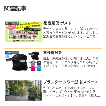
関連記事
花 定期便 ポスト
ガーデニング
妻がインスタを見ていて、試してみたい
と言ったサービスがあります。ポストに
定期便でお花が届くというサービスで
す。⇒ bloomee（ブルーミー）お花の定
期便【bloomee(ブルーミー)】というサブ
スクリプションですね。週替わりで季節
のお花が...
紫外線対策
ガーデニング
最近、紫外線が痛いと感じませんか？私
の場合、ガーデニングをしている時によ
く感じます。日焼け対策として日焼け止
めを塗ればいいのですが、ちょっとした
庭の手入れをするだけなら面倒なんです
よね～首の日焼け対策としてタオルを巻
く時があるのですが、暑い...
プランター タワー型 省スペース
ガーデニング
先日、友人宅にお邪魔しました。その
際、ベランダで何やら変わった物を発
見・・・これです↓【早い者勝ち！最大
2,000円OFFクーポン配布中！】【送料無
料】タワー型プランター「PAUL