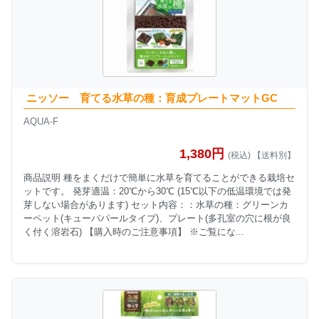
ニッソー 育てる水草の種：育成プレートマットGC
AQUA-F
1,380円
(税込) 【送料別】
商品説明 種をまくだけで簡単に水草を育てることができる栽培セ
ットです。 発芽適温：20℃から30℃ (15℃以下の低温環境では発
芽しない場合があります) セット内容：：水草の種：グリーンカ
ーペット(キューバパールタイプ)、プレート(多孔室の穴に根が良
く付く溶岩石) 【購入時のご注意事項】 ※ご覧にな...