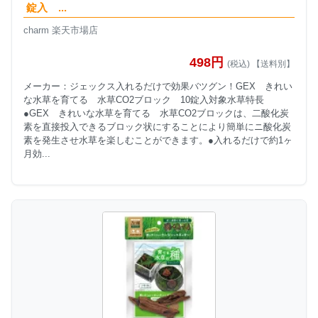
錠入 ...
charm 楽天市場店
498円
(税込) 【送料別】
メーカー：ジェックス入れるだけで効果バツグン！GEX きれい
な水草を育てる 水草CO2ブロック 10錠入対象水草特長
●GEX きれいな水草を育てる 水草CO2ブロックは、二酸化炭
素を直接投入できるブロック状にすることにより簡単にニ酸化炭
素を発生させ水草を楽しむことができます。●入れるだけで約1ヶ
月効...