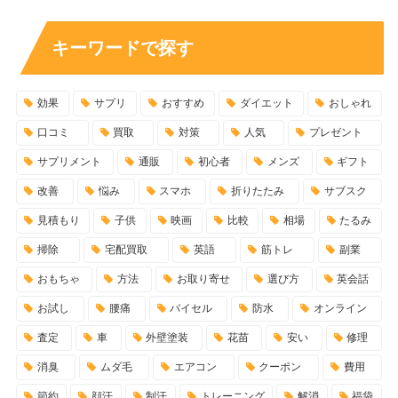
キーワードで探す
効果
サプリ
おすすめ
ダイエット
おしゃれ
口コミ
買取
対策
人気
プレゼント
サプリメント
通販
初心者
メンズ
ギフト
改善
悩み
スマホ
折りたたみ
サブスク
見積もり
子供
映画
比較
相場
たるみ
掃除
宅配買取
英語
筋トレ
副業
おもちゃ
方法
お取り寄せ
選び方
英会話
お試し
腰痛
バイセル
防水
オンライン
査定
車
外壁塗装
花苗
安い
修理
消臭
ムダ毛
エアコン
クーポン
費用
節約
顔汗
制汗
トレーニング
解消
福袋