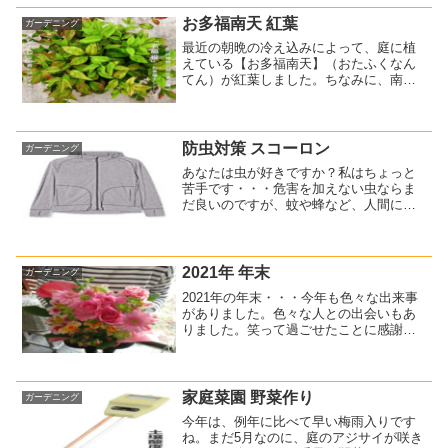
POTATO」 オーストリア発、省スペース
で効率よく家庭菜...
お多福南天 紅葉
ガーデニング
最近の朝晩の冷え込みによって、庭に植
えている【お多福南天】（おたふくなん
てん）が紅葉しました。ちなみに、南天
（なんてん）も植えているのですが、こ
ちらも一部紅葉していました。お多福南
天と南天の違いは、色々あるのですが、
一番わかりやすいのは実が...
防虫対策 スコーロン
ガーデニング
あなたは虫が好きですか？私はちょっと
苦手です・・・危害を加えない虫ならま
だ良いのですが、蚊や蜂など、人間に向
かってくる虫は特に苦手です。庭の水や
りの最中でさえ蜂に刺されたこともあり
ますし、蚊には頻繁に刺されます。防虫
対策として防虫スプレーは...
2021年 年末
ガーデニング
2021年の年末・・・今年も色々な出来事
がありました。色々な人との出会いもあ
りました。笑って過ごせたことに感謝し
かありません。来年は、どんな年になる
かな・・・いや、どんな年にしようか
な・・・今からワクワクしています。当
ブログでも、お得情報を...
家庭菜園 野菜作り
ガーデニング
今年は、例年に比べて早い梅雨入りです
ね。まだ5月なのに、庭のアジサイが咲き