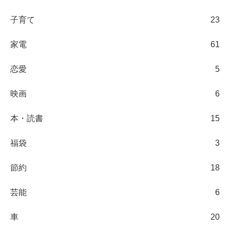
子育て
23
家電
61
恋愛
5
映画
6
本・読書
15
福袋
3
節約
18
芸能
6
車
20