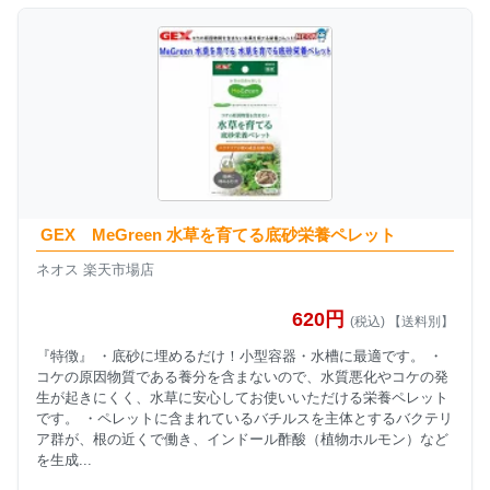
GEX MeGreen 水草を育てる底砂栄養ペレット
ネオス 楽天市場店
620円
(税込) 【送料別】
『特徴』 ・底砂に埋めるだけ！小型容器・水槽に最適です。 ・
コケの原因物質である養分を含まないので、水質悪化やコケの発
生が起きにくく、水草に安心してお使いいただける栄養ペレット
です。 ・ペレットに含まれているバチルスを主体とするバクテリ
ア群が、根の近くで働き、インドール酢酸（植物ホルモン）など
を生成...