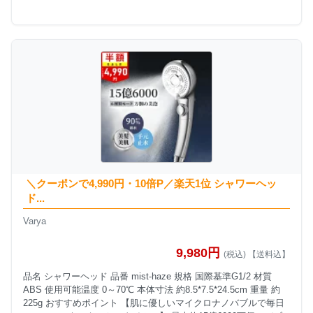
＼クーポンで4,990円・10倍P／楽天1位 シャワーヘッ
ド...
Varya
9,980円
(税込) 【送料込】
品名 シャワーヘッド 品番 mist-haze 規格 国際基準G1/2 材質
ABS 使用可能温度 0～70℃ 本体寸法 約8.5*7.5*24.5cm 重量 約
225g おすすめポイント 【肌に優しいマイクロナノバブルで毎日