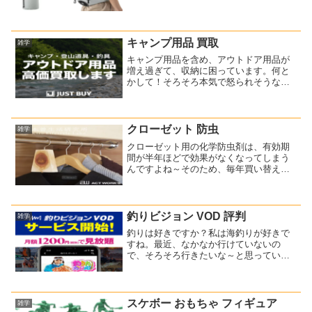
も最近購入してお気に入りなのが、この
ロゴス【野電 ボディエアコン・クールダ
イレクト】ですね。(function(b,c,f,g,a,...
キャンプ用品 買取
雑学
キャンプ用品を含め、アウトドア用品が
増え過ぎて、収納に困っています。何と
かして！そろそろ本気で怒られそうなの
で、キャンプ用品を売ることにしました
(^-^;手持ちの品をじっくり見てみると、1
回しか使っていないようなほぼ新品状態
の物も多いことが...
クローゼット 防虫
雑学
クローゼット用の化学防虫剤は、有効期
間が半年ほどで効果がなくなってしまう
んですよね～そのため、毎年買い替えて
差し替えるのが面倒だなあと思っていま
した。あなたのお宅では、クローゼット
の防虫対策として何かされていますか？
我が家では、最近これに変...
釣りビジョン VOD 評判
雑学
釣りは好きですか？私は海釣りが好きで
すね。最近、なかなか行けていないの
で、そろそろ行きたいな～と思っていま
す。ところで、釣り専門動画配信サービ
スがあるのをご存知でしょうか？釣り好
きにはたまらないサービスで、評判もい
いんですよ(^^)【釣りビ...
スケボー おもちゃ フィギュア
雑学