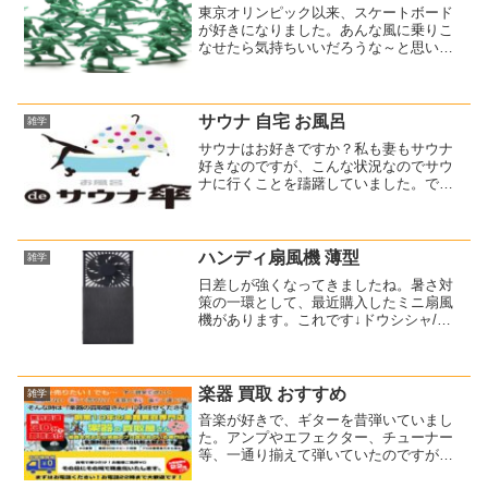
東京オリンピック以来、スケートボード
が好きになりました。あんな風に乗りこ
なせたら気持ちいいだろうな～と思いま
すね。ただやってみたいとまでは思わな
いのですが、動画などをよく見るように
はなりました。トリック（技）も色々と
種類があるようで、難しそ...
サウナ 自宅 お風呂
雑学
サウナはお好きですか？私も妻もサウナ
好きなのですが、こんな状況なのでサウ
ナに行くことを躊躇していました。で？
最近、妻がこんな物を購入しました。⇒
お風呂 de サウナ傘 ニュークリア 65cm
自宅のお風呂がサウナに!自宅のお風呂で
簡単にサ...
ハンディ扇風機 薄型
雑学
日差しが強くなってきましたね。暑さ対
策の一環として、最近購入したミニ扇風
機があります。これです↓ドウシシャ/ジ
ェントルファン ブラック/FSW62BBKド
ウシシャのハンディ扇風機【ジェントル
ファン】ですね。映えるハンディ扇風機
薄型のスタイリ...
楽器 買取 おすすめ
雑学
音楽が好きで、ギターを昔弾いていまし
た。アンプやエフェクター、チューナー
等、一通り揃えて弾いていたのですが、
最近はもう弾かなくなりましたね～新年