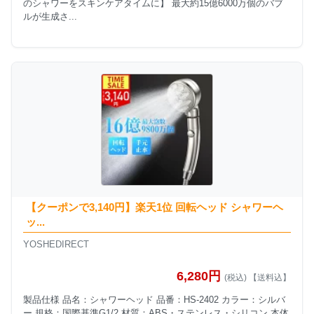
のシャワーをスキンケアタイムに】 最大約15億6000万個のバブ
ルが生成さ...
【クーポンで3,140円】楽天1位 回転ヘッド シャワーヘ
ッ...
YOSHEDIRECT
6,280円
(税込) 【送料込】
製品仕様 品名：シャワーヘッド 品番：HS-2402 カラー：シルバ
ー 規格：国際基準G1/2 材質：ABS・ステンレス・シリコン 本体