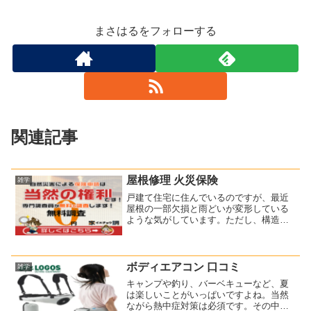
まさはるをフォローする
関連記事
屋根修理 火災保険
雑学
戸建て住宅に住んでいるのですが、最近
屋根の一部欠損と雨どいが変形している
ような気がしています。ただし、構造
上、簡単に屋根には登れないので、じっ
くりとは確認できません。故障している
のかどうかもわからず、確認もできず、
悶々としていました。そこで...
ボディエアコン 口コミ
雑学
キャンプや釣り、バーベキューなど、夏
は楽しいことがいっぱいですよね。当然
ながら熱中症対策は必須です。その中で