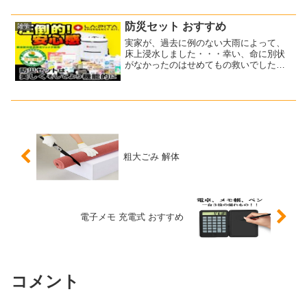
を迎えて、この際、手放そうと決意しま
した。思い入れがあるので、最後にお別
れの写真を撮り、感謝の気...
防災セット おすすめ
雑学
実家が、過去に例のない大雨によって、
床上浸水しました・・・幸い、命に別状
がなかったのはせめてもの救いでした
ね。堤防が決壊したとほぼ同時くらい
に、水が家の中に入って来たので、急い
で2階に避難したそうです。2階付近まで
水が迫って来たときは、恐怖...
粗大ごみ 解体
電子メモ 充電式 おすすめ
コメント