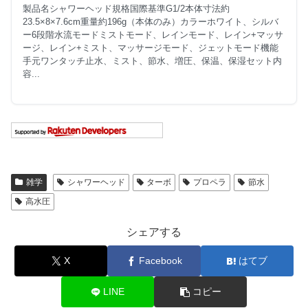
製品名シャワーヘッド規格国際基準G1/2本体寸法約
23.5×8×7.6cm重量約196g（本体のみ）カラーホワイト、シルバ
ー6段階水流モードミストモード、レインモード、レイン+マッサ
ージ、レイン+ミスト、マッサージモード、ジェットモード機能
手元ワンタッチ止水、ミスト、節水、増圧、保温、保湿セット内
容...
雑学
シャワーヘッド
ターボ
プロペラ
節水
高水圧
シェアする
X
Facebook
はてブ
LINE
コピー