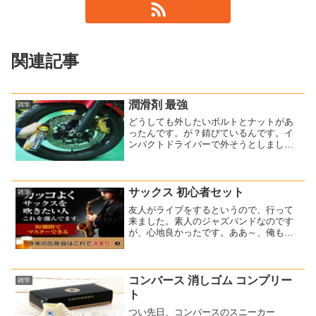
関連記事
潤滑剤 最強
雑学
どうしても外したいボルトとナットがあ
ったんです。が？錆びているんです。イ
ンパクトドライバーで外そうとしました
が、カタカタ・・・と音がするだけで外
れません。さてどうするか？ネットで情
報収集をしていると、いい物を見つけま
した！これです↓(fun...
サックス 初心者セット
雑学
友人がライブをするというので、行って
来ました。素人のジャズバンドなのです
が、心地良かったです。ああ～、俺も何
か1つだけでも楽器ができたらなあ・・・
帰宅すると、初心者でも演奏できる楽器
はないかと探してみました。すると、
「サックス」なら初心者で...
コンバース 消しゴム コンプリー
雑学
ト
つい先日、コンバースのスニーカー