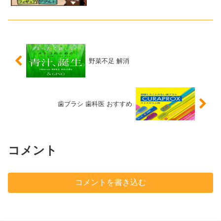
クやメルカリ等へ出品するのは面倒なの
で、ほとんどの場合は（1）か（2）で
す。そんな私のようなめんどくさがりに
ピッタリな宅配買取サ...
野菜不足 解消
歯ブラシ 歯科医 おすすめ
コメント
コメントを書き込む