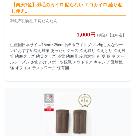
【楽天1位】羽毛のカイロ 貼らない エコカイロ 繰り返
し使え...
羽毛布団再生工房だんだん
1,000円
(税込) 【送料込】
生産国日本サイズ15cm×25cm中綿ホワイトダウン5gこんなシー
ンにおすすめ冷え対策 あったかグッズ 冷え取り 冷えとり 冷え対
策 防寒グッズ 防災グッズ 停電 防寒具 冷房対策 春 夏 秋 冬 オー
ルシーズン お出かけ スポーツ観戦 アウトドア キャンプ 受験勉
強 オフィス デスクワーク 保育園...