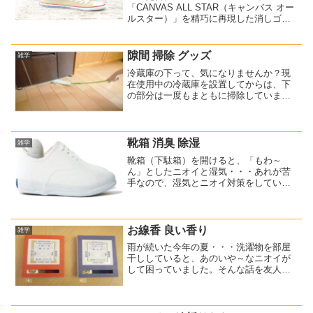
「CANVAS ALL STAR（キャンバス オー
ルスター）」を精巧に再現した消しゴム
が発売されたんですね。以前にもレプリ
カの消しゴムが発売されたことがありま
す。今回は色が追加されて、全部で6色に
隙間 掃除 グッズ
雑学
なっていまし...
冷蔵庫の下って、気になりませんか？現
在使用中の冷蔵庫を設置してからは、下
の部分は一度もまともに掃除していませ
ん・・・クイックルワイパーを持ってい
るのですが、少し厚みがあって入らない
んですよね～で？隙間（すきま）掃除の
便利グッズ、買っちゃいま...
靴箱 消臭 除湿
雑学
靴箱（下駄箱）を開けると、「もわ～
ん」としたニオイと湿気・・・あれが苦
手なので、湿気とニオイ対策をしていま
す。具体的には、炭を入れています。た
だ、炭って黒いので、靴箱を開けた時の
見た目的にもいまいちなんですよ
ね・・・で？何かいい物がないかな...
お線香 良い香り
雑学
雨が続いた今年の夏・・・洗濯物を部屋
干ししていると、あのいや～なニオイが
して困っていました。そんな話を友人と
していると、いい物を教えてくれまし
た。これです↓(function(b,c,f,g,a,d,e)
{b.MoshimoAffiliat...