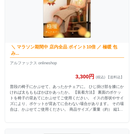
＼ マラソン期間中 店内全品 ポイント10倍 ／ 極暖 包
み...
アルファックス onlineshop
3,300円
(税込) 【送料込】
普段の椅子にかぶせて、あったかチェアに。 ひじ掛け部を膝にか
ければ太もももぽかぽかあったか。 【装着方法】 裏面のポケッ
トを椅子の背あてにかぶせてご使用ください。 イスの形状やサイ
ズにより、ポケットが背あてに合わない場合があります。 その場
合は、かぶせてご使用ください。 商品サイズ／重量（約） 縦1...