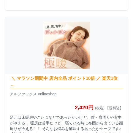
＼ マラソン期間中 店内全品 ポイント10倍 ／ 楽天1位
...
アルファックス onlineshop
2,420円
(税込) 【送料込】
足元は床暖房やこたつなどであったかいけど、首・肩周りや背中
が冷える！ 暖房は苦手だけど、寝ている時に布団から出ている顔
周りが冷える！！ そんなお悩みを解決するあったかケープです♪