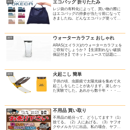
エコバッグ 折りたたみ
雑学
レジ袋の有料化によって、買い物の際に
はエコバッグの持参が当たり前になって
きましたね。どんなエコバッグ使ってま
す？ちなみに私はこれです↓折りたたみ式
のエコバッグで、ボタン付きでコンパク
トにできるのでおすすめです。ボタンを
留めることで、名刺サイ...
ウォーターカラフェ おしゃれ
雑学
ARAS(エイラス)のウォーターカラフェを
ご存知でしょうか？【生涯割れない破損
保証付き】でネットニュースで話題にな
っていました。これです↓なんで割れない
の？少し調べてみたら、非常に丈夫な
「トライタン」という新素材を使用して
いるから！なるほど...
火起こし 簡単
雑学
子供の頃、虫眼鏡で太陽光線を集めて火
起こしをしたことがあります。楽しかっ
た実験でした。あれから数十年・・・
（はじめてのおつかい風）時は流れ、一
瞬で火起こしができる道具を購入しまし
た。これです↓太陽光線で簡単着火
【SUNCASE GEAR】サ...
不用品 買い取り
雑学
不用品の処分って、どうしてます？（1）
捨てる。（2）人にあげる。（3）ヤフオ
クやメルカリに出品。私の場合、ヤフオ