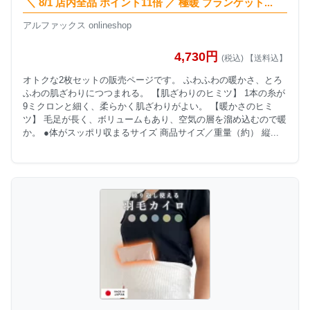
＼ 8/1 店内全品 ポイント11倍 ／ 極暖 ブランケット...
アルファックス onlineshop
4,730円
(税込) 【送料込】
オトクな2枚セットの販売ページです。 ふわふわの暖かさ、とろ
ふわの肌ざわりにつつまれる。 【肌ざわりのヒミツ】 1本の糸が
9ミクロンと細く、柔らかく肌ざわりがよい。 【暖かさのヒミ
ツ】 毛足が長く、ボリュームもあり、空気の層を溜め込むので暖
か。 ●体がスッポリ収まるサイズ 商品サイズ／重量（約） 縦...