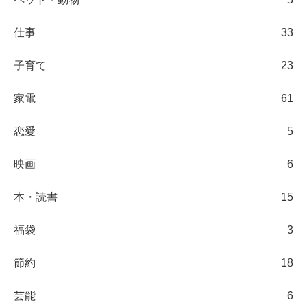
仕事
33
子育て
23
家電
61
恋愛
5
映画
6
本・読書
15
福袋
3
節約
18
芸能
6