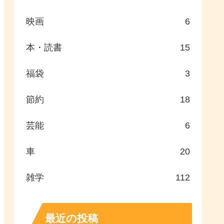
映画
6
本・読書
15
福袋
3
節約
18
芸能
6
車
20
雑学
112
最近の投稿