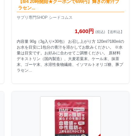
【8/4 20時開始★クーポンで699円】輝きの青汁プ
ラセン...
サプリ専門SHOP シードコムス
1,600円
(税込) 【送料込】
内容量 90g（3g入り×30包） お召し上がり方 120ml?180mlの
お水を目安に1包分の青汁を溶かしてお飲みください。 ※水
量は目安です。お好みに合わせてご調整ください。 原材料
デキストリン（国内製造）、大麦若葉末、ケール末、抹茶
末、ゴーヤ末、水溶性食物繊維、イソマルトオリゴ糖、豚プ
ラセン...